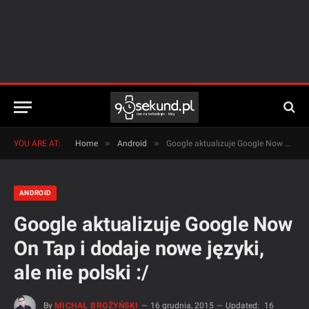
»
»
YOU ARE AT:
Home
Android
Google aktualizuje Google Now On Tap i dodaje nowe języki, ale nie polski :/
ANDROID
Google aktualizuje Google Now
On Tap i dodaje nowe języki,
ale nie polski :/
By
MICHAŁ BROŻYŃSKI
16 grudnia, 2015
Updated:
16