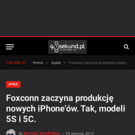
»
»
YOU ARE AT:
Home
Apple
Foxconn zaczyna produkcję nowych iPhone’ów. Tak, modeli 5S i 5C.
APPLE
Foxconn zaczyna produkcję
nowych iPhone’ów. Tak, modeli
5S i 5C.
By
MICHAŁ BROŻYŃSKI
20 sierpnia, 2013