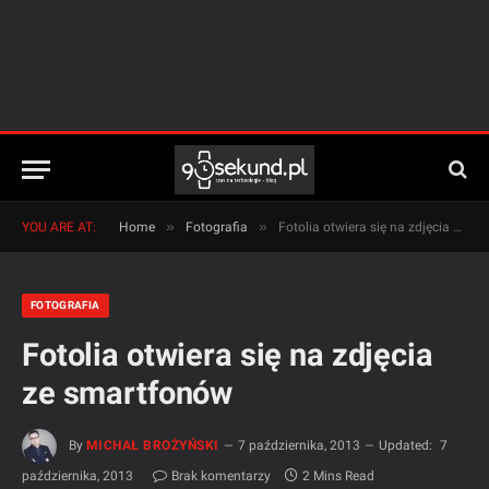
»
»
YOU ARE AT:
Home
Fotografia
Fotolia otwiera się na zdjęcia ze smartfonów
FOTOGRAFIA
Fotolia otwiera się na zdjęcia
ze smartfonów
By
MICHAŁ BROŻYŃSKI
7 października, 2013
Updated:
7
października, 2013
Brak komentarzy
2 Mins Read