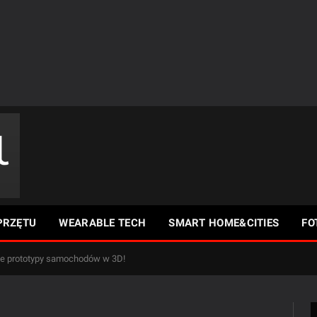
PRZĘTU
WEARABLE TECH
SMART HOME&CITIES
FO
je prototypy samochodów w 3D!