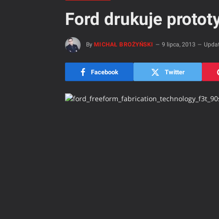
Ford drukuje proto
By
MICHAŁ BROŻYŃSKI
9 lipca, 2013
Updat
Facebook
Twitter