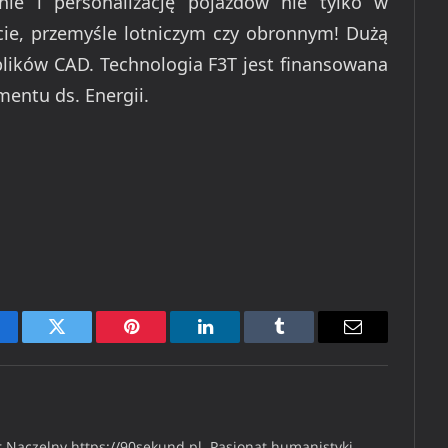
ie i personalizację pojazdów nie tylko w
rcie, przemyśle lotniczym czy obronnym! Dużą
plików CAD. Technologia F3T jest finansowana
entu ds. Energii.
cebook
Twitter
Pinterest
LinkedIn
Tumblr
Email
 Naczelny https://90sekund.pl. Pasjonat humanistyki