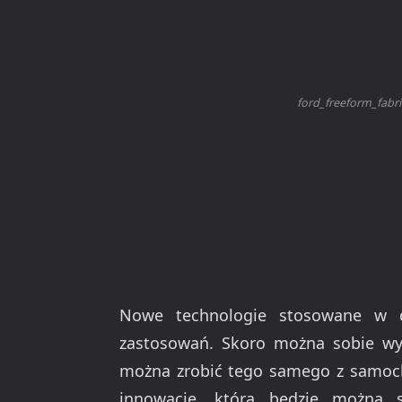
ford_freeform_fabr
Nowe technologie stosowane w d
zastosowań. Skoro można sobie wyd
można zrobić tego samego z samoch
innowację, którą będzie można s