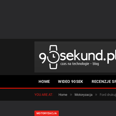
HOME
WIDEO 90SEK
RECENZJE S
»
»
YOU ARE AT:
Home
Motoryzacja
Ford druku
MOTORYZACJA