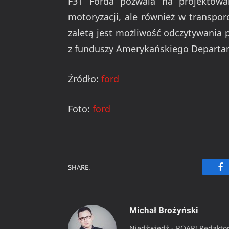
F3T Forda pozwala na projektowan
motoryzacji, ale również w transpo
zaletą jest możliwość odczytywania 
z funduszy Amerykańskiego Departam
Źródło:
ford
Foto:
ford
SHARE.
Fa
Michał Brożyński
Niedźwiedź - ROAR! Redaktor