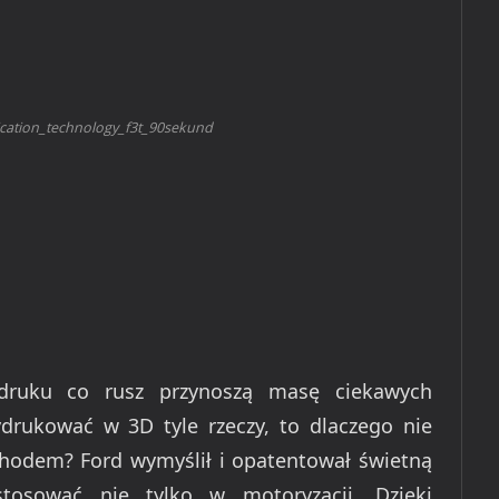
ication_technology_f3t_90sekund
ruku co rusz przynoszą masę ciekawych
rukować w 3D tyle rzeczy, to dlaczego nie
odem? Ford wymyślił i opatentował świetną
tosować nie tylko w motoryzacji. Dzięki