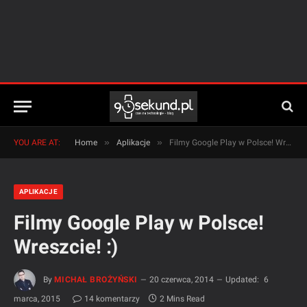
»
»
YOU ARE AT:
Home
Aplikacje
Filmy Google Play w Polsce! Wreszcie! :)
APLIKACJE
Filmy Google Play w Polsce!
Wreszcie! :)
By
MICHAŁ BROŻYŃSKI
20 czerwca, 2014
Updated:
6
marca, 2015
14 komentarzy
2 Mins Read