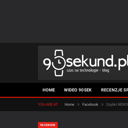
HOME
WIDEO 90SEK
RECENZJE S
»
»
YOU ARE AT:
Home
Facebook
Szybki NEWS:
FACEBOOK