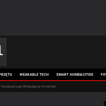
PRZĘTU
WEARABLE TECH
SMART HOME&CITIES
FO
 Facebook kupił WhatsApp za 19 mld dol!