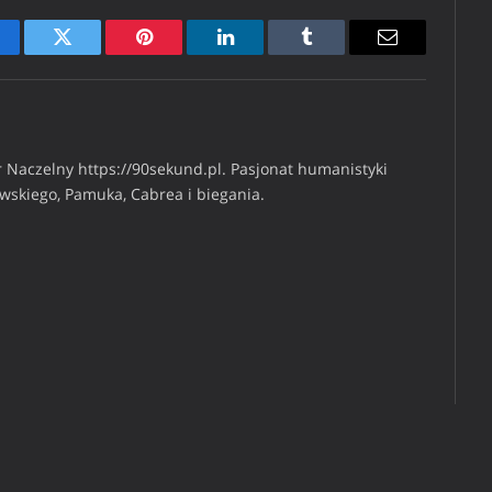
cebook
Twitter
Pinterest
LinkedIn
Tumblr
Email
 Naczelny https://90sekund.pl. Pasjonat humanistyki
iwskiego, Pamuka, Cabrea i biegania.