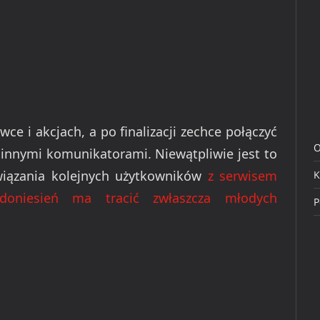
ce i akcjach, a po finalizacji zechce połączyć
O
nnymi komunikatorami. Niewątpliwie jest to
wiązania kolejnych użytkowników
z serwisem
K
doniesień ma tracić zwłaszcza młodych
P