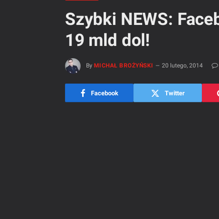
Szybki NEWS: Face
19 mld dol!
By
MICHAŁ BROŻYŃSKI
20 lutego, 2014
Facebook
Twitter