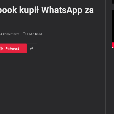
book kupił WhatsApp za
4 komentarze
1 Min Read
Pinterest