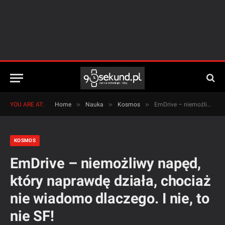
»
»
»
YOU ARE AT:
Home
Nauka
Kosmos
EmDrive – niemożliwy napęd, który naprawdę działa, chociaż nie wiadomo dlaczego. I nie, to nie SF!
KOSMOS
EmDrive – niemożliwy napęd,
który naprawdę działa, chociaż
nie wiadomo dlaczego. I nie, to
nie SF!