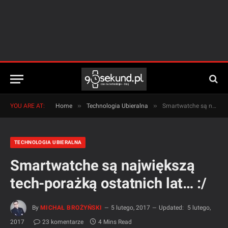
»
»
YOU ARE AT:
Home
Technologia Ubieralna
Smartwatche są największą tech-porażką ostatnich lat… :/
TECHNOLOGIA UBIERALNA
Smartwatche są największą
tech-porażką ostatnich lat… :/
By
MICHAŁ BROŻYŃSKI
5 lutego, 2017
Updated:
5 lutego,
2017
23 komentarze
4 Mins Read