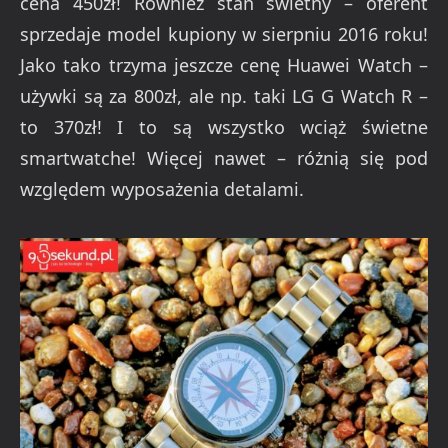
cena 450zł! Również stan świetny – oferent
sprzedaje model kupiony w sierpniu 2016 roku!
Jako tako trzyma jeszcze cenę Huawei Watch –
używki są za 800zł, ale np. taki LG G Watch R –
to 370zł! I to są wszystko wciąż świetne
smartwatche! Więcej nawet – różnią się pod
względem wyposażenia detalami.