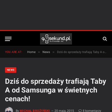
»
»
YOU ARE AT:
Home
News
Dziś do sprzedaży trafiają Taby A od Samsunga w świetnych cenach!
NEWS
Dziś do sprzedaży trafiają Taby
A od Samsunga w świetnych
cenach!
By
MICHAŁ BROŻYŃSKI
20 maja, 2015
8 komentarzy