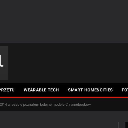
PRZĘTU
WEARABLE TECH
SMART HOME&CITIES
FO
 2014 wreszcie poznałem kolejne modele Chromebooków