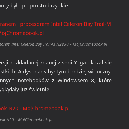
pory było po prostu brzydkie.
orem Intel Celeron Bay Trail-M N2830 – MojChromebook.pl
i rozkładanej znanej z serii Yoga okazał się
tkich. A dysonans był tym bardziej widoczny,
 innych notebooków z Windowsem 8, które
glądały już świetnie.
ook N20 – MojChromebook.pl