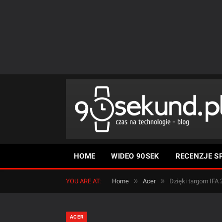
HOME
WIDEO 90SEK
RECENZJE S
»
»
YOU ARE AT:
Home
Acer
Dzięki targom IFA
ACER