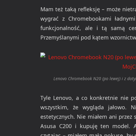
Mam też taką refleksję – może nietr
wygrać z Chromebookami ładnymi 
funkcjonalność, ale i tą samą c
Przemyślanymi pod kątem wzornictwa
Lenovo Chromebook N20 (po lewej) i z do
Tyle Lenovo, a co konkretnie nie p
wszystkim, że wygląda jałowo. N
estetycznych. Nie miałem ani przez 
Asusa C200 i kupuję ten model. A
czytając – miałem małą pokusę, by 