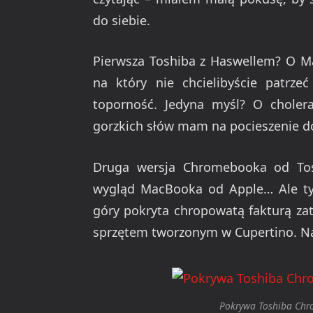
do siebie.
Pierwsza Toshiba z Haswellem? O Matk
na który nie chcielibyście patrze
toporność. Jedyna myśl? O cholera
gorzkich słów mam na pocieszenie d
Druga wersja Chromebooka od Tos
wygląd MacBooka od Apple… Ale tylk
góry pokryta chropowatą fakturą za
sprzętem tworzonym w Cupertino. Na 
Pokrywa Toshiba Ch