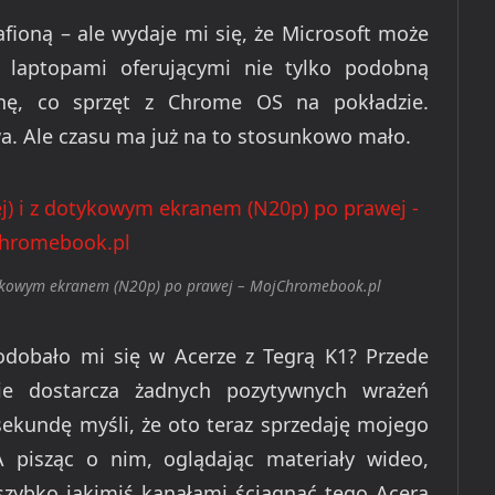
afioną – ale wydaje mi się, że Microsoft może
laptopami oferującymi nie tylko podobną
enę, co sprzęt z Chrome OS na pokładzie.
. Ale czasu ma już na to stosunkowo mało.
tykowym ekranem (N20p) po prawej – MojChromebook.pl
odobało mi się w Acerze z Tegrą K1? Przede
ie dostarcza żadnych pozytywnych wrażeń
sekundę myśli, że oto teraz sprzedaję mojego
 pisząc o nim, oglądając materiały wideo,
szybko jakimiś kanałami ściągnąć tego Acera