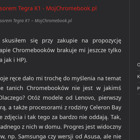
esorem Tegra K1 – MojChromebook.pl
 skusiłem się przy zakupie na propozycję
apie Chromebooków brakuje mi jeszcze tylko
jak i HP).
O
K
moje ręce dało mi trochę do myślenia na temat
nie tanich Chromebooków nie jest w jakimś
P
 Dlaczego? Otóż modele od Lenovo, pierwszy
ą, a także procesorami z rodziny Celeron Bay
e zdjęcia i tak tego za bardzo nie oddają. Tak,
 żadnego z nich w domu. Progres jest widoczny
ów, np. Samsunga czy wersji od Asusa, ale nie