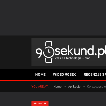
HOME
WIDEO 90SEK
RECENZJE S
»
»
YOU ARE AT:
Home
Aplikacje
Coraz częściej
APLIKACJE