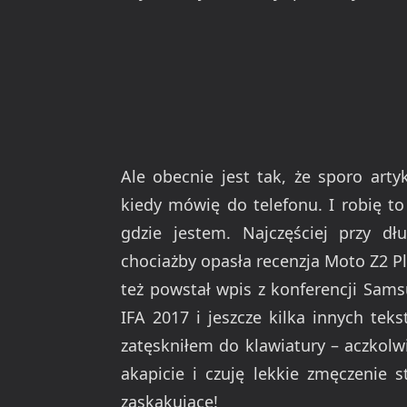
Ale obecnie jest tak, że sporo art
kiedy mówię do telefonu. I robię to
gdzie jestem. Najczęściej przy d
chociażby opasła recenzja Moto Z2 P
też powstał wpis z konferencji Sam
IFA 2017 i jeszcze kilka innych teks
zatęskniłem do klawiatury – aczkolwi
akapicie i czuję lekkie zmęczenie 
zaskakujące!