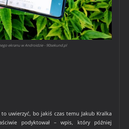
onego ekranu w Androidzie - 90sekund.pl
to uwierzyć, bo jakiś czas temu Jakub Kralka
aściwie podyktował – wpis, który później