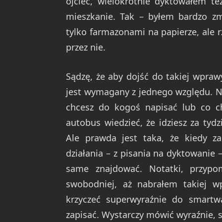
ojciec, wielokrotnie dyktowałem te
mieszkanie. Tak – byłem bardzo z
tylko farmazonami na papierze, ale r
przez nie.
Sądzę, że aby dojść do takiej wprawy
jest wymagany z jednego względu. N
chcesz do kogoś napisać lub co c
autobus wiedzieć, że idziesz za tyd
Ale prawda jest taka, że kiedy z
działania – z pisania na dyktowanie 
same znajdować. Notatki, przypom
swobodniej, aż nabrałem takiej wp
krzyczeć superwyraźnie do smartw
zapisać. Wystarczy mówić wyraźnie, 