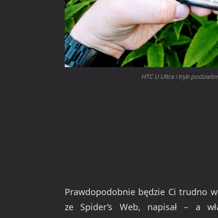
HTC U Ultra i tryb podziel
Prawdopodobnie będzie Ci trudno w 
ze Spider’s Web, napisał – a wł