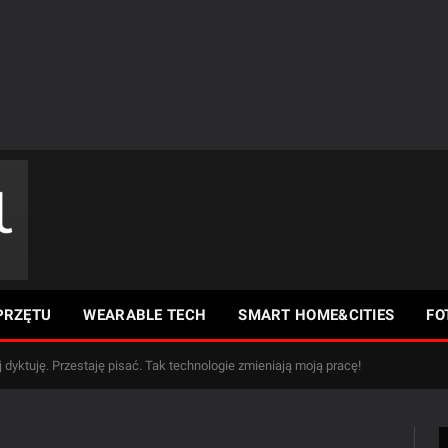
PRZĘTU
WEARABLE TECH
SMART HOME&CITIES
FO
 dyktuję. Przestaję pisać. Tak technologie zmieniają moją pracę!