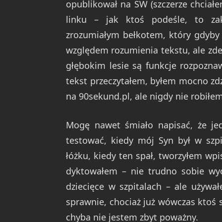
opublikował na SW (szczerze chciał
linku – jak ktoś podeśle, to zak
zrozumiałym bełkotem, który gdyby s
względem rozumienia tekstu, ale zde
głębokim lesie są funkcje rozpozna
tekst przeczytałem, byłem mocno zdz
na 90sekund.pl, ale nigdy nie robiłem 
Mogę nawet śmiało napisać, że je
testować, kiedy mój Syn był w szpi
łóżku, kiedy ten spał, tworzyłem wp
dyktowałem – nie trudno sobie wyob
dziecięce w szpitalach – ale używa
sprawnie, chociaż już wówczas ktoś 
chyba nie jestem zbyt poważny.