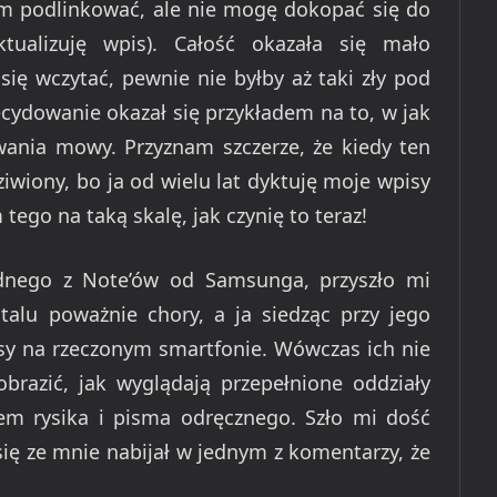
em podlinkować, ale nie mogę dokopać się do
tualizuję wpis). Całość okazała się mało
ię wczytać, pewnie nie byłby aż taki zły pod
cydowanie okazał się przykładem na to, w jak
wania mowy. Przyznam szczerze, że kiedy ten
iwiony, bo ja od wielu lat dyktuję moje wpisy
tego na taką skalę, jak czynię to teraz!
dnego z Note’ów od Samsunga, przyszło mi
talu poważnie chory, a ja siedząc przy jego
isy na rzeczonym smartfonie. Wówczas ich nie
razić, jak wyglądają przepełnione oddziały
łem rysika i pisma odręcznego. Szło mi dość
się ze mnie nabijał w jednym z komentarzy, że