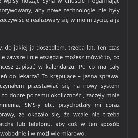
ż wpisy nosząc Syna w chuście i ogarniając
motywowany, aby nowe technologie nie były
zeczywiście realizowały się w moim życiu, a ja
, do jakiej ja doszedłem, trzeba lat. Ten czas
ie zawsze i nie wszędzie możesz mówić to, co
hcesz zapisać w kalendarzu. Po co ma cały
zień do lekarza? To krępujące – jasna sprawa.
aczynałem przestawiać się na nowy system
– to dobre po temu okoliczności, zaczęły mnie
nienia, SMS-y etc. przychodziły mi coraz
rawy, że okazało się, że wcale nie trzeba
atcha lub telefonu, aby coś w ten sposób
swobodnie i w możliwie miarowo.