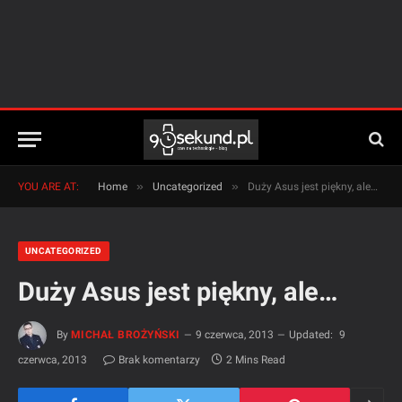
»
»
YOU ARE AT:
Home
Uncategorized
Duży Asus jest piękny, ale…
UNCATEGORIZED
Duży Asus jest piękny, ale…
By
MICHAŁ BROŻYŃSKI
9 czerwca, 2013
Updated:
9
czerwca, 2013
Brak komentarzy
2 Mins Read