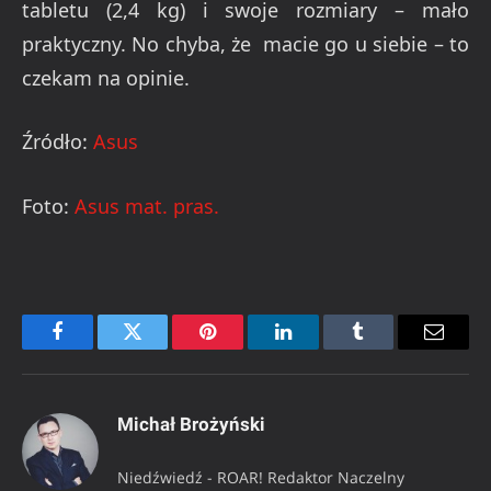
tabletu (2,4 kg) i swoje rozmiary – mało
praktyczny. No chyba, że macie go u siebie – to
czekam na opinie.
Źródło:
Asus
Foto:
Asus mat. pras.
Facebook
Twitter
Pinterest
LinkedIn
Tumblr
Email
Michał Brożyński
Niedźwiedź - ROAR! Redaktor Naczelny