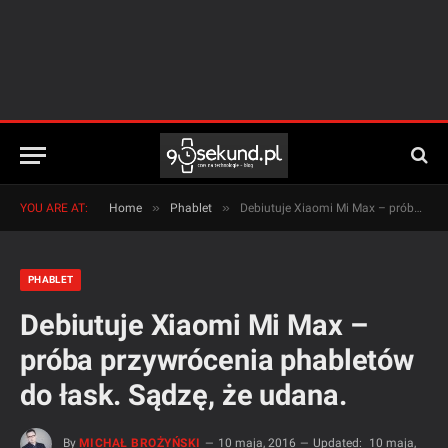
»
»
YOU ARE AT:
Home
Phablet
Debiutuje Xiaomi Mi Max – próba przywrócenia phabletów do łask. Sądzę, że udana.
PHABLET
Debiutuje Xiaomi Mi Max –
próba przywrócenia phabletów
do łask. Sądzę, że udana.
By
MICHAŁ BROŻYŃSKI
10 maja, 2016
Updated:
10 maja,