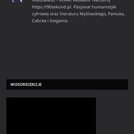
https://90sekund.pl. Pasjonat humanistyki
cyfrowej oraz literatury Myśliwskiego, Pamuka,
Cabrea i biegania.
WIDEORECENZJE