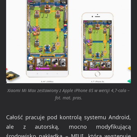
Xiaomi Mi Max zestawiony z Apple iPhone 6S w wersji 4,7-cala –
fot. mat. pras.
Całość pracuje pod kontrolą systemu Android,
ale z autorską, mocno modyfikującą
środowisko nakładką – MIUI, która występuje