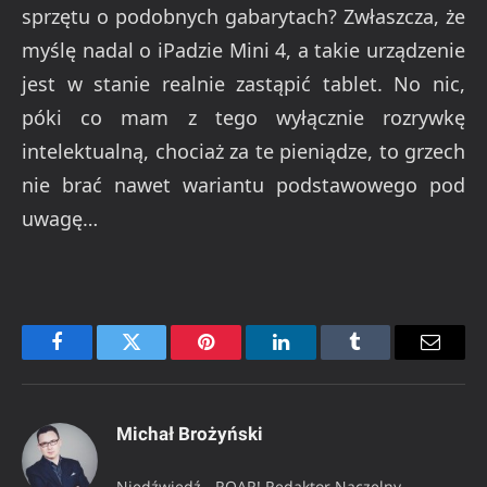
sprzętu o podobnych gabarytach? Zwłaszcza, że
myślę nadal o iPadzie Mini 4, a takie urządzenie
jest w stanie realnie zastąpić tablet. No nic,
póki co mam z tego wyłącznie rozrywkę
intelektualną, chociaż za te pieniądze, to grzech
nie brać nawet wariantu podstawowego pod
uwagę…
Facebook
Twitter
Pinterest
LinkedIn
Tumblr
Email
Michał Brożyński
Niedźwiedź - ROAR! Redaktor Naczelny