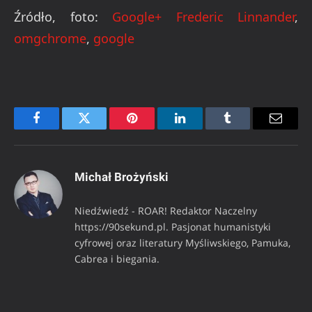
Źródło, foto:
Google+ Frederic Linnander
,
omgchrome
,
google
Facebook
Twitter
Pinterest
LinkedIn
Tumblr
Email
Michał Brożyński
Niedźwiedź - ROAR! Redaktor Naczelny
https://90sekund.pl. Pasjonat humanistyki
cyfrowej oraz literatury Myśliwskiego, Pamuka,
Cabrea i biegania.