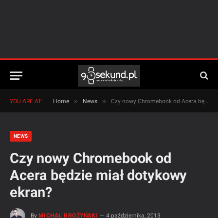
»
»
YOU ARE AT:
Home
News
Czy nowy Chromebook od Acera będzie miał dotykowy ekran?
NEWS
Czy nowy Chromebook od
Acera będzie miał dotykowy
ekran?
By
MICHAŁ BROŻYŃSKI
4 października, 2013