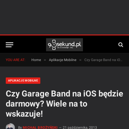
»
»
YOU ARE AT:
Home
Aplikacje Mobilne
Czy Garage Band na iOS będzie darmowy? Wiele na to wskazuje!
APLIKACJE MOBILNE
Czy Garage Band na iOS będzie
darmowy? Wiele na to
wskazuje!
By
MICHAŁ BROŻYŃSKI
21 października, 2013