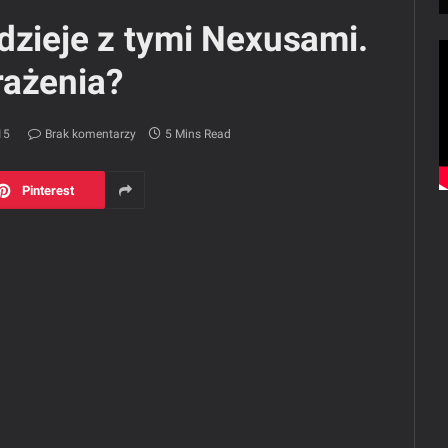
dzieje z tymi Nexusami.
rażenia?
15
Brak komentarzy
5 Mins Read
Pinterest