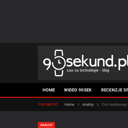
HOME
WIDEO 90SEK
RECENZJE S
»
»
YOU ARE AT:
Home
Analizy
Coś niedobrego 
ANALIZY