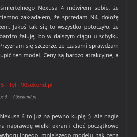
eśmiertelnego Nexusa 4 mówiłem sobie, że
ciemno zakładałem, że sprzedam N4, dołożę
eni. Jakoś tak się to wszystko potoczyło, że
 bardzo żałuję, bo w dalszym ciągu u schyłku
 Przyznam się szczerze, że czasami sprawdzam
kupić ten model. Ceny są bardzo atrakcyjne, a
us 5 – 90sekund.pl
Nexusa 6 to już na pewno kupię ;). Ale nagle
 na naprawdę wielki ekran i choć początkowo
 wyboru innego, mniejszego modelu, tak cena