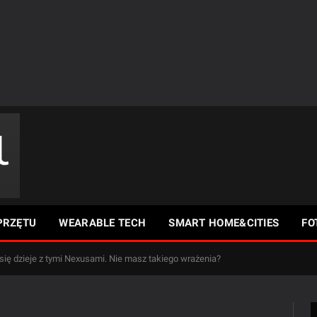
PRZĘTU
WEARABLE TECH
SMART HOME&CITIES
FO
się dzieje z tymi Nexusami. Nie masz takiego wrażenia?