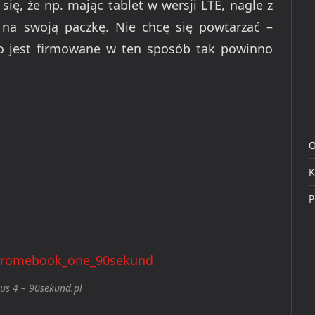
się, że np. mając tablet w wersji LTE, nagle z
na swoją paczkę. Nie chcę się powtarzać –
co jest firmowane w ten sposób tak powinno
O
K
P
us 4 – 90sekund.pl