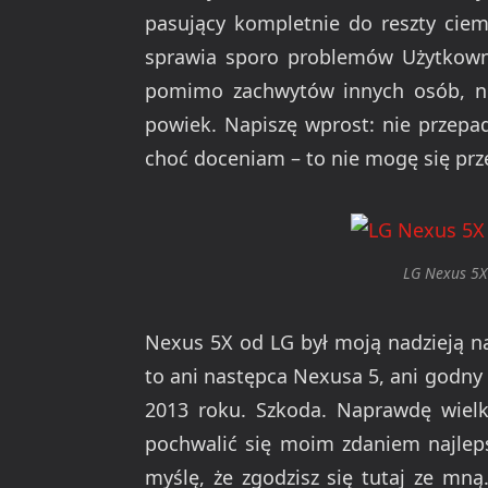
pasujący kompletnie do reszty ciem
sprawia sporo problemów Użytkowni
pomimo zachwytów innych osób, ni
powiek. Napiszę wprost: nie przepad
choć doceniam – to nie mogę się prz
LG Nexus 5X 
Nexus 5X od LG był moją nadzieją na
to ani następca Nexusa 5, ani godny
2013 roku. Szkoda. Naprawdę wiel
pochwalić się moim zdaniem najleps
myślę, że zgodzisz się tutaj ze mną