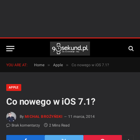
»
»
YOU ARE AT:
Home
Apple
Co nowego w iOS 7.1?
APPLE
Co nowego w iOS 7.1?
By
MICHAŁ BROŻYŃSKI
11 marca, 2014
Brak komentarzy
2 Mins Read