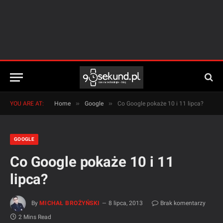
»
»
YOU ARE AT:
Home
Google
Co Google pokaże 10 i 11 lipca?
GOOGLE
Co Google pokaże 10 i 11
lipca?
By
MICHAŁ BROŻYŃSKI
8 lipca, 2013
Brak komentarzy
2 Mins Read