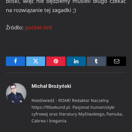
bliski, więc nie będziemy musieli długo czekać
na rozwiązanie tej zagadki ;)
Źródło:
pocket-lint
Facebook
Twitter
Pinterest
LinkedIn
Tumblr
Email
Michał Brożyński
Niedźwiedź - ROAR! Redaktor Naczelny
https://90sekund.pl. Pasjonat humanistyki
cyfrowej oraz literatury Myśliwskiego, Pamuka,
Cabrea i biegania.