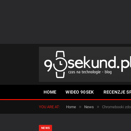
HOME
WIDEO 90SEK
RECENZJE S
»
»
YOU ARE AT:
Home
News
Chromebooki zdo
NEWS