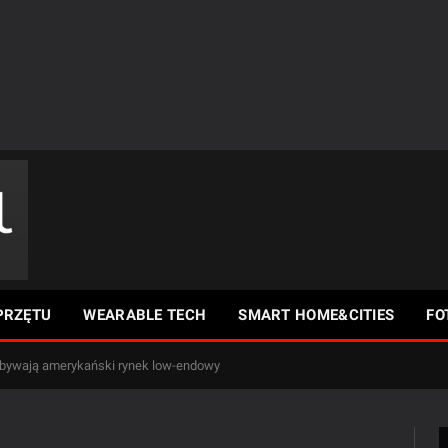
PRZĘTU
WEARABLE TECH
SMART HOME&CITIES
FO
bywają amerykański rynek low-endowy