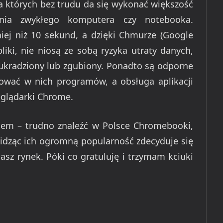
na których bez trudu da się wykonać większość
nia zwykłego komputera czy notebooka.
ej niż 10 sekund, a dzięki Chmurze (Google
liki, nie niosą ze sobą ryzyka utraty danych,
e ukradziony lub zgubiony. Ponadto są odporne
lować w nich programów, a obsługa aplikacji
eglądarki Chrome.
giem – trudno znaleźć w Polsce Chromebooki,
idząc ich ogromną popularność zdecyduje się
asz rynek. Póki co gratuluję i trzymam kciuki