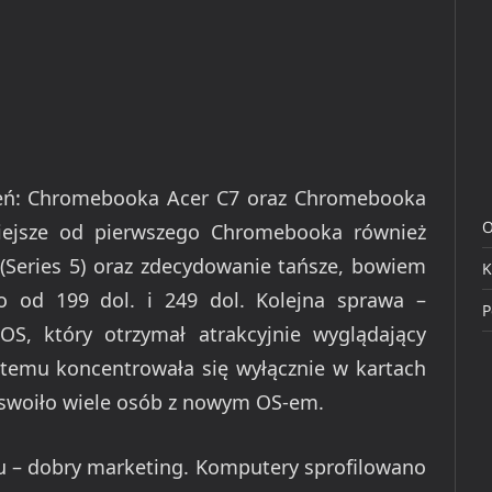
eń: Chromebooka Acer C7 oraz Chromebooka
O
ejsze od pierwszego Chromebooka również
eries 5) oraz zdecydowanie tańsze, bowiem
K
o od 199 dol. i 249 dol. Kolejna sprawa –
P
S, który otrzymał atrakcyjnie wyglądający
ystemu koncentrowała się wyłącznie w kartach
oswoiło wiele osób z nowym OS-em.
esu – dobry marketing. Komputery sprofilowano