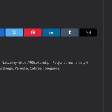
cebook
Twitter
Pinterest
LinkedIn
Tumblr
Email
 Naczelny https://90sekund.pl. Pasjonat humanistyki
iwskiego, Pamuka, Cabrea i biegania.