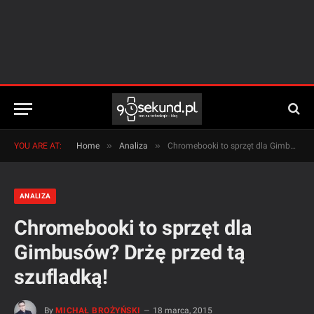
»
»
YOU ARE AT:
Home
Analiza
Chromebooki to sprzęt dla Gimbusów? Drżę przed tą szufladką!
ANALIZA
Chromebooki to sprzęt dla
Gimbusów? Drżę przed tą
szufladką!
By
MICHAŁ BROŻYŃSKI
18 marca, 2015