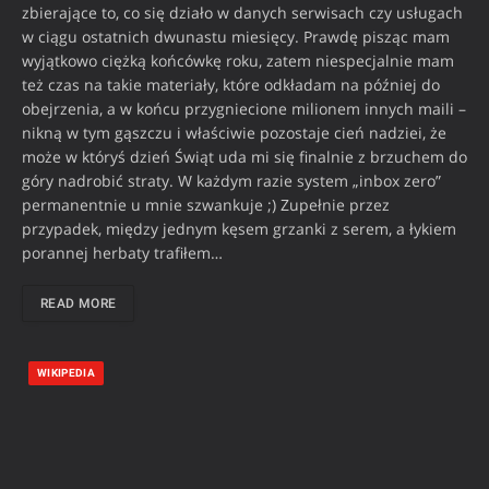
zbierające to, co się działo w danych serwisach czy usługach
w ciągu ostatnich dwunastu miesięcy. Prawdę pisząc mam
wyjątkowo ciężką końcówkę roku, zatem niespecjalnie mam
też czas na takie materiały, które odkładam na później do
obejrzenia, a w końcu przygniecione milionem innych maili –
nikną w tym gąszczu i właściwie pozostaje cień nadziei, że
może w któryś dzień Świąt uda mi się finalnie z brzuchem do
góry nadrobić straty. W każdym razie system „inbox zero”
permanentnie u mnie szwankuje ;) Zupełnie przez
przypadek, między jednym kęsem grzanki z serem, a łykiem
porannej herbaty trafiłem…
READ MORE
WIKIPEDIA