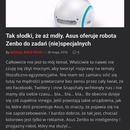
Tak słodki, że aż mdły. Asus oferuje robota
Zenbo do zadań (nie)specjalnych
By
MICHAŁ BROŻYŃSKI
30 maja, 2016
0
Całkowicie nie jest to mój temat. Właściwie to nawet nie
czuję się zbyt mocnym, aby tworzyć rozprawy na tematy
filozoficzno-egzystencjalne. Nie mam też zamiaru silić się
tutaj na mądrości powtarzane bez sensu przez cały świat, że
oto Facebooki, Twittery i inne Snapchaty wchłonęły nas i nie
mamy dla siebie czasu… bla… bla… bla… Bo obecnie dzieje
się coś zupełnie innego. Jeśli powstają takie urządzenia, jak
to, które dziś prezentuje Asus, to znaczy, że pojawia się na
nie zapotrzebowanie. I bardzo dobrze, że tak jest, chociaż
kolorowo jest tylko w reklamie. Asus Zenbo to inteligentny i
przyjazny robot, który ma służyć…