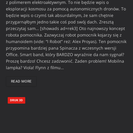
z polimerem elektroaktywnym. To nie będzie wpis o
eksploracji kosmosu za pomocą autonomicznych dronów. To
będzie wpis o czymś tak absurdalnym, że sam chętnie
przygarnąłbym jedno takie coś pod swój dach. Zresztą
przeczytaj sam… [showads ad=rek3] Oto najnowszy koncept
robota pomocnika. Zazwyczaj robot pomocnik kojarzy się z
humanoidem (vide: “I Robot” reż: Alex Proyas). Ten pomocnik
przypomina bardziej pana Spinacza z wczesnych wersji
Office. Smart band, który BARDZO wyraźnie da nam sygnał?
Proszę bardzo! Chcesz zadzwonić. Żaden problem! Mobilna
lampka? Viola! Flynn z filmu…
READ MORE
DRUK 3D