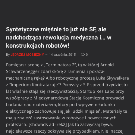
Syntetyczne mięśnie to już nie SF, ale
nadchodząca rewolucja medyczna i… w
konstrukcjach robotów!
By
JĘDRZEJ MOSIĘŻNY
14 września, 2015
0
Pamiętasz scenę z „Terminatora 2”, tą w której Arnold
Schwarzenegger zdarł skórę z ramienia i pokazał
mechaniczną rękę? Albo robotyczną protezę Luka Skywalkera
z “Imperium Kontratakuje”? Pomysły z S-F sprzed trzydziestu
lat właśnie stają się rzeczywistością. Startup Res Labs przy
współpracy z Międzynarodową Stacją Kosmiczną prowadzi
badania nad materiałem, który pod wpływem ładunku
elektrycznego zachowuje się jak ludzki mięsień. Materiały te
mają znaleźć zastosowanie w robotyce i nowoczesnych
protezach. [showads ad=rek2] Jak to zazwyczaj bywa,
najciekawsze rzeczy odkrywa się przypadkiem. Nie inaczej