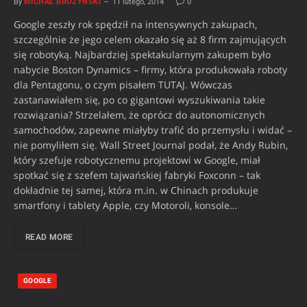
By
MICHAŁ BROŻYŃSKI
11 lutego, 2014
0
Google zeszły rok spędził na intensywnych zakupach,
szczególnie że jego celem okazało się aż 8 firm zajmujących
się robotyką. Najbardziej spektakularnym zakupem było
nabycie Boston Dynamics – firmy, która produkowała roboty
dla Pentagonu, o czym pisałem TUTAJ. Wówczas
zastanawiałem się, po co gigantowi wyszukiwania takie
rozwiązania? Strzelałem, że oprócz do autonomicznych
samochodów, zapewne miałyby trafić do przemysłu i widać –
nie pomyliłem się. Wall Street Journal podał, że Andy Rubin,
który szefuje robotycznemu projektowi w Google, miał
spotkać się z szefem tajwańskiej fabryki Foxconn – tak
dokładnie tej samej, która m.in. w Chinach produkuje
smartfony i tablety Apple, czy Motoroli, konsole…
READ MORE
GOOGLE