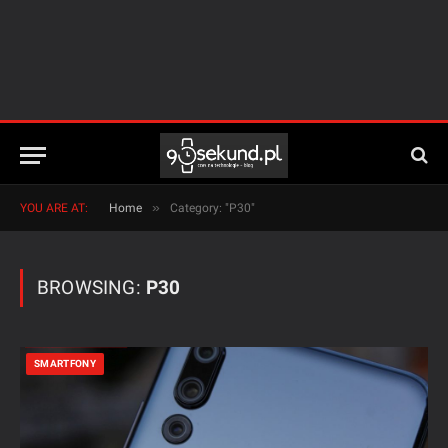
»
YOU ARE AT:
Home
Category: "P30"
BROWSING:
P30
SMARTFONY