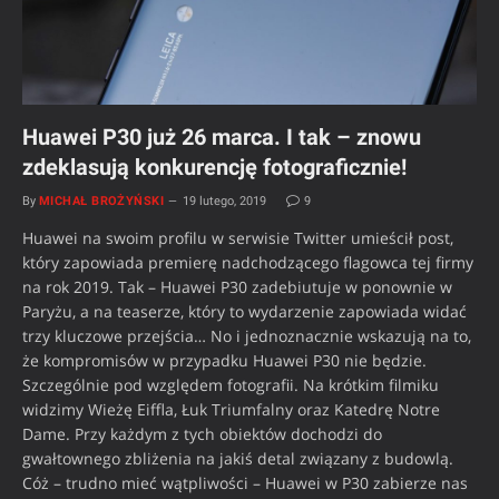
Huawei P30 już 26 marca. I tak – znowu
zdeklasują konkurencję fotograficznie!
By
MICHAŁ BROŻYŃSKI
19 lutego, 2019
9
Huawei na swoim profilu w serwisie Twitter umieścił post,
który zapowiada premierę nadchodzącego flagowca tej firmy
na rok 2019. Tak – Huawei P30 zadebiutuje w ponownie w
Paryżu, a na teaserze, który to wydarzenie zapowiada widać
trzy kluczowe przejścia… No i jednoznacznie wskazują na to,
że kompromisów w przypadku Huawei P30 nie będzie.
Szczególnie pod względem fotografii. Na krótkim filmiku
widzimy Wieżę Eiffla, Łuk Triumfalny oraz Katedrę Notre
Dame. Przy każdym z tych obiektów dochodzi do
gwałtownego zbliżenia na jakiś detal związany z budowlą.
Cóż – trudno mieć wątpliwości – Huawei w P30 zabierze nas