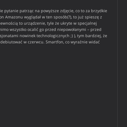
obie pytanie patrząc na powyższe zdjęcie, co to za brzydkie
on Amazonu wyglądał w ten sposób(?), to już spieszę z
pewnością to urządzenie, tyle że ukryte w specjalnej
 mimo wszystko ocalić go przed niepowołanymi – przed
sjonatami nowinek technologicznych ;) ), tym bardziej, że
by debiutować w czerwcu. Smartfon, co wyraźnie widać