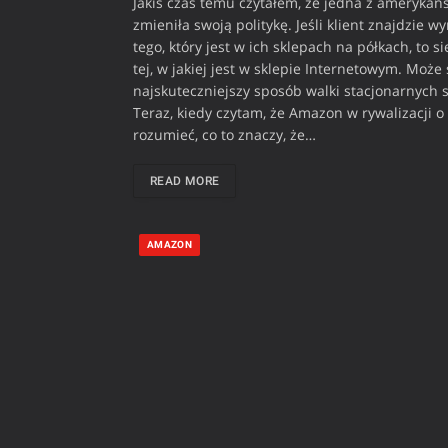
Jakiś czas temu czytałem, że jedna z amerykańs
zmieniła swoją politykę. Jeśli klient znajdzie 
tego, który jest w ich sklepach na półkach, to
tej, w jakiej jest w sklepie Internetowym. Może 
najskuteczniejszy sposób walki stacjonarnych 
Teraz, kiedy czytam, że Amazon w rywalizacji o k
rozumieć, co to znaczy, że…
READ MORE
AMAZON