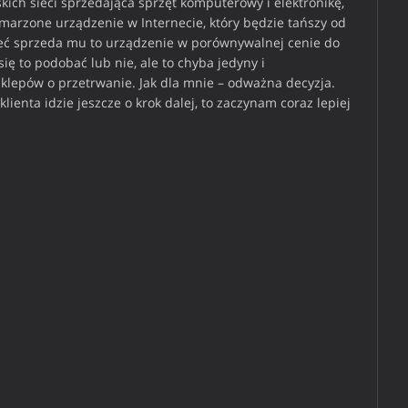
kich sieci sprzedająca sprzęt komputerowy i elektronikę,
wymarzone urządzenie w Internecie, który będzie tańszy od
 sieć sprzeda mu to urządzenie w porównywalnej cenie do
się to podobać lub nie, ale to chyba jedyny i
sklepów o przetrwanie. Jak dla mnie – odważna decyzja.
lienta idzie jeszcze o krok dalej, to zaczynam coraz lepiej