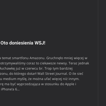
Oto doniesienia WSJ!
 na temat smartfonu Amazonu. Gruchnęło mniej więcej w
s otrzymywaliśmy coraz to ciekawsze newsy. Teraz jednak
słuchawkę już w czerwcu br. Trop tym bardziej
nu, do którego dotarł Wall Street Journal. O ile sieć
mu medium myślę, że można ufać więcej niż innym.
rę ma być wyprzedzająca w stosunku do Apple i
 iPhone’a 6…