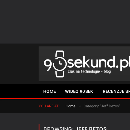
HOME
WIDEO 90SEK
RECENZJE S
»
YOU ARE AT:
Home
Category: "Jeff Bezos"
BROWSING:
JEFF BEZOS