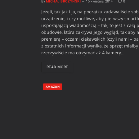
By
MICHAŁ BROŻYŃSKI
15 kwietnia, 2014
0
Jeżeli, tak jak i ja, na początku zadawaliście s
urządzenie, i czy możliwe, aby pierwszy smartf
uspokajającą wiadomością – tak, to jest z całą 
obudowie, która zakrywa jego wygląd, tak aby
premierą – oczami ciekawskich (czyli nami – pa
z ostatnich informacji wynika, że sprzęt miał
rzeczywiście ma otrzymać aż 4 kamery…
READ MORE
AMAZON