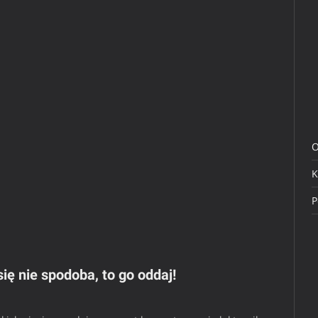
O
K
P
ię nie spodoba, to go oddaj!