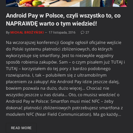
Android Pay w Polsce, czyli wszystko to, co
NAPRAWDĘ warto o tym wiedzieć!
By
MICHAŁ BROŻYŃSKI
17 listopada, 2016
27
Na wczorajszej konferencji Google ogłosił oficjalne wejście
do Polski systemu płatności zbliżeniowych, do których
wykorzystuje się smartfony. Jest to niezwykle wygodny
sposób robienia zakupów. Sam – o czym pisałem już TUTAJ i
TUTAJ – korzystałem do tej pory z bardzo podobnego
rozwiązania. I, tak – polubiłem się z ultramobilnym
płaceniem za zakupy! Ale Android Pay idzie jeszcze dalej,
bowiem pozwala na dużo, dużo więcej… Chociaż nie
wszystko jeszcze u nas działa… Oto, co musisz wiedzieć o
Android Pay w Polsce: Smartfon musi mieć NFC – żeby
dokonać płatności zbliżeniowych potrzebujesz smartfona z
modułem NFC (Near Field Communication). Ma go każdy…
READ MORE