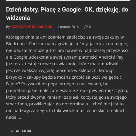
Dzień dobry, Płacę z Google. OK, dziękuję, do
widzenia
By
KRZYSZTOF BOJARCZUK
4 marca, 2016
8
Któregoś dnia takim zdaniem zapłacisz za swoje zakupy w
Biedronce. Patrząc na to, gdzie jesteśmy, jako kraj na mapie,
nie będzie to może jutro, ani nawet w najbliższej przyszłości,
ale Google udoskonala swój system płatności Android Pay i
już teraz testuje nowe rozwiązanie, które ma umożliwić
jeszcze większą wygodę płacenia w sklepach. Mówiąc
brzydko – zakupy będzie można zrobić za uczciwą gębę ;).
Fajnie? Przywołałem popularnego u nas owada, bo
pamiętam jakie małe zamieszanie zrobił pewien mężczyzna,
który przed dwoma Paniami zapłacił korzystając ze swojego
smartfona, przykładając go do terminala. I choć nie jest to
nic nadzwyczajnego, to taki widok musi w polskich realiach
nadal…
READ MORE