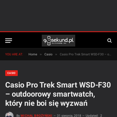
»
»
YOU ARE AT:
Home
Casio
Casio Pro Trek Smart WSD-F30 – outdoorowy smartwatch, który nie boi się wyzwań
CASIO
Casio Pro Trek Smart WSD-F30
– outdoorowy smartwatch,
który nie boi się wyzwań
By
MICHAŁ BROŻYŃSKI
31 sierpnia, 2018
Updated:
2