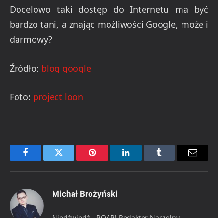
Docelowo taki dostęp do Internetu ma być
bardzo tani, a znając możliwości Google, może i
darmowy?
Źródło:
blog google
Foto:
project loon
Facebook
Twitter
Pinterest
LinkedIn
Tumblr
Email
Michał Brożyński
Niedźwiedź - ROAR! Redaktor Naczelny