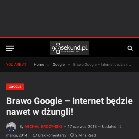
»
»
YOU ARE AT:
Home
Google
Brawo Google – Internet będzie nawet w dżungli!
GOOGLE
Brawo Google – Internet będzie
nawet w dżungli!
By
MICHAŁ BROŻYŃSKI
17 czerwca, 2013
Updated:
2
marca, 2014
Brak komentarzy
2 Mins Read