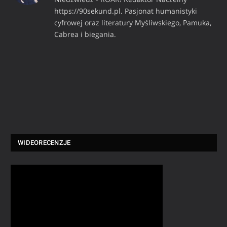
https://90sekund.pl. Pasjonat humanistyki
cyfrowej oraz literatury Myśliwskiego, Pamuka,
Cabrea i biegania.
WIDEORECENZJE