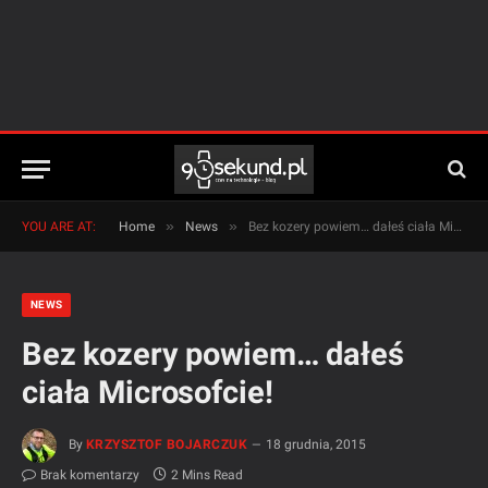
»
»
YOU ARE AT:
Home
News
Bez kozery powiem… dałeś ciała Microsofcie!
NEWS
Bez kozery powiem… dałeś
ciała Microsofcie!
By
KRZYSZTOF BOJARCZUK
18 grudnia, 2015
Brak komentarzy
2 Mins Read