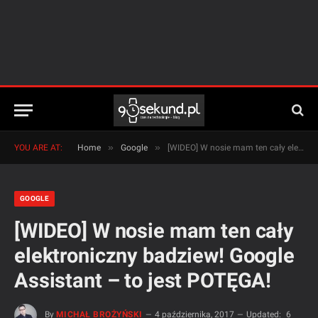
»
»
YOU ARE AT:
Home
Google
[WIDEO] W nosie mam ten cały elektroniczny badziew! Google Assistant – to jest POTĘGA!
GOOGLE
[WIDEO] W nosie mam ten cały
elektroniczny badziew! Google
Assistant – to jest POTĘGA!
By
MICHAŁ BROŻYŃSKI
4 października, 2017
Updated:
6