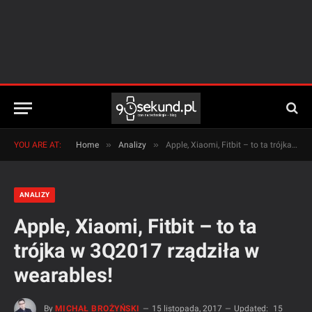
»
»
YOU ARE AT:
Home
Analizy
Apple, Xiaomi, Fitbit – to ta trójka w 3Q2017 rządziła w wearables!
ANALIZY
Apple, Xiaomi, Fitbit – to ta
trójka w 3Q2017 rządziła w
wearables!
By
MICHAŁ BROŻYŃSKI
15 listopada, 2017
Updated:
15