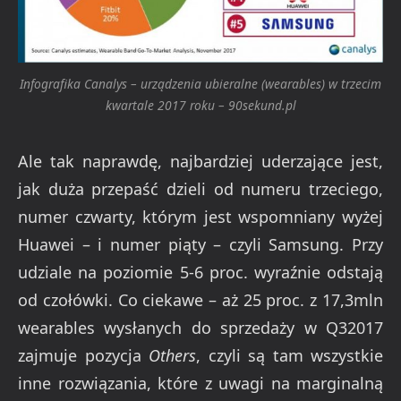
Infografika Canalys – urządzenia ubieralne (wearables) w trzecim
kwartale 2017 roku – 90sekund.pl
Ale tak naprawdę, najbardziej uderzające jest,
jak duża przepaść dzieli od numeru trzeciego,
numer czwarty, którym jest wspomniany wyżej
Huawei – i numer piąty – czyli Samsung. Przy
udziale na poziomie 5-6 proc. wyraźnie odstają
od czołówki. Co ciekawe – aż 25 proc. z 17,3mln
wearables wysłanych do sprzedaży w Q32017
zajmuje pozycja
Others
, czyli są tam wszystkie
inne rozwiązania, które z uwagi na marginalną