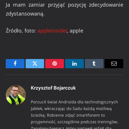
Ja mam zamiar przyjąć pozycję zdecydowanie
zdystansowaną.
Źródło, foto:
appleinsider
, apple
Facebook
Twitter
Pinterest
LinkedIn
Tumblr
Email
Krzysztof Bojarczuk
Porzucił świat Androida dla technologicznych
Jabłek, wkraczając do Sadu każdą możliwą
ścieżką. Robienie zdjęć smartfonem to
przyjemność, szczególnie podczas treningów.
Zapalony biegacz, który zostawił asfalt dla