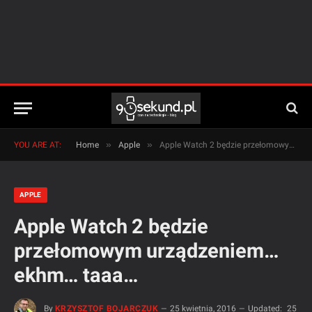
»
»
YOU ARE AT:
Home
Apple
Apple Watch 2 będzie przełomowym urządzeniem… ekhm… taaa…
APPLE
Apple Watch 2 będzie
przełomowym urządzeniem…
ekhm… taaa…
By
KRZYSZTOF BOJARCZUK
25 kwietnia, 2016
Updated:
25