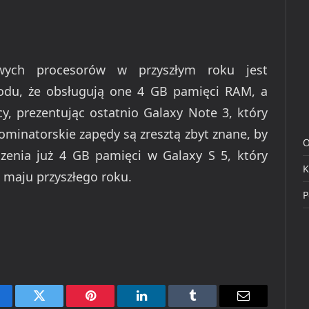
owych procesorów w przyszłym roku jest
odu, że obsługują one 4 GB pamięci RAM, a
cy, prezentując ostatnio Galaxy Note 3, który
ominatorskie zapędy są zresztą zbyt znane, by
O
zenia już 4 GB pamięci w Galaxy S 5, który
K
 maju przyszłego roku.
P
cebook
Twitter
Pinterest
LinkedIn
Tumblr
Email