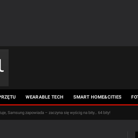
PRZĘTU
WEARABLE TECH
SMART HOME&CITIES
FO
tuje, Samsung zapowiada – zaczyna się wyścig na bity… 64 bity!