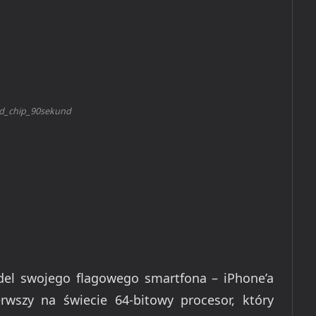
d_chip_90sekund
el swojego flagowego smartfona – iPhone’a
rwszy na świecie 64-bitowy procesor, który