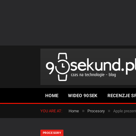
HOME
WIDEO 90SEK
RECENZJE S
»
»
YOU ARE AT:
Home
Procesory
Apple prezen
PROCESORY