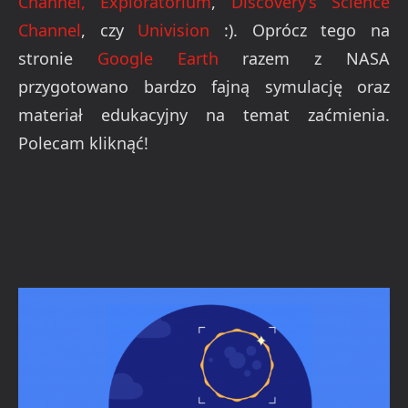
Channel,
Exploratorium
,
Discovery’s Science
Channel
, czy
Univision
:). Oprócz tego na
stronie
Google Earth
razem z NASA
przygotowano bardzo fajną symulację oraz
materiał edukacyjny na temat zaćmienia.
Polecam kliknąć!