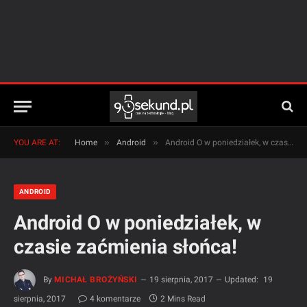
»
»
YOU ARE AT:
Home
Android
Android O w poniedziałek, w czasie zaćmienia słońca!
ANDROID
Android O w poniedziałek, w
czasie zaćmienia słońca!
By
MICHAŁ BROŻYŃSKI
19 sierpnia, 2017
Updated:
19
sierpnia, 2017
4 komentarze
2 Mins Read