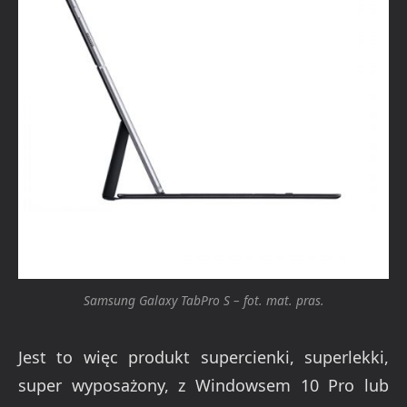
Samsung Galaxy TabPro S – fot. mat. pras.
Jest to więc produkt supercienki, superlekki,
super wyposażony, z Windowsem 10 Pro lub