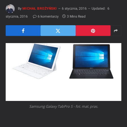
By
MICHAŁ BROŻYŃSKI
6 stycznia, 2016
Updated:
6
stycznia, 2016
6 komentarzy
3 Mins Read
Samsung Galaxy TabPro S - fot. mat. pras.