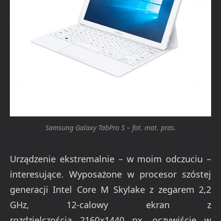
Samsung Galaxy TabPro S – fot. mat. pras.
Urządzenie ekstremalnie – w moim odczuciu –
interesujące. Wyposażone w procesor szóstej
generacji Intel Core M Skylake z zegarem 2,2
GHz, 12-calowy ekran z
rozdzielczością 2160×1440 px, oczywiście w