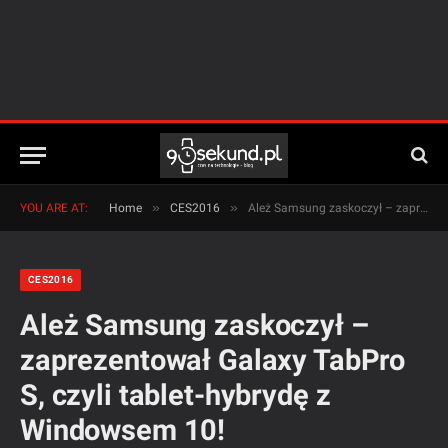
»
»
YOU ARE AT:
Home
CES2016
Ależ Samsung zaskoczył – zaprezentował Galaxy TabPro S, czyli tablet-hybrydę z Windowsem 10!
CES2016
Ależ Samsung zaskoczył –
zaprezentował Galaxy TabPro
S, czyli tablet-hybrydę z
Windowsem 10!