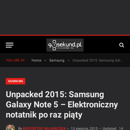
»
»
YOU ARE AT:
Home
Samsung
Unpacked 2015: Samsung Galaxy Note 5 – Elektroniczny notatnik po raz piąty
SAMSUNG
Unpacked 2015: Samsung
Galaxy Note 5 – Elektroniczny
notatnik po raz piąty
By
KRZYSZTOF BOJARCZUK
13 sierpnia, 2015
Updated:
14