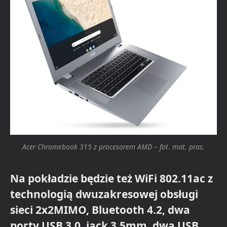
Acer Chromebook 315 z procesorem AMD – fot. mat. pras.
Na pokładzie będzie też WiFi 802.11ac z
technologią dwuzakresowej obsługi
sieci 2x2MIMO, Bluetooth 4.2, dwa
porty USB 3.0, jack 3.5mm, dwa USB