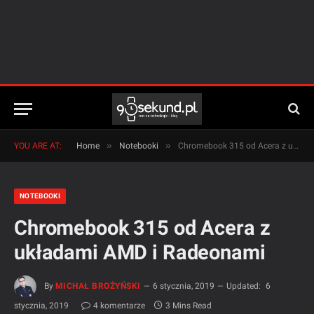
»
»
YOU ARE AT:
Home
Notebooki
Chromebook 315 od Acera z układami AMD i Radeonami
NOTEBOOKI
Chromebook 315 od Acera z
układami AMD i Radeonami
By
MICHAŁ BROŻYŃSKI
6 stycznia, 2019
Updated:
6
stycznia, 2019
4 komentarze
3 Mins Read