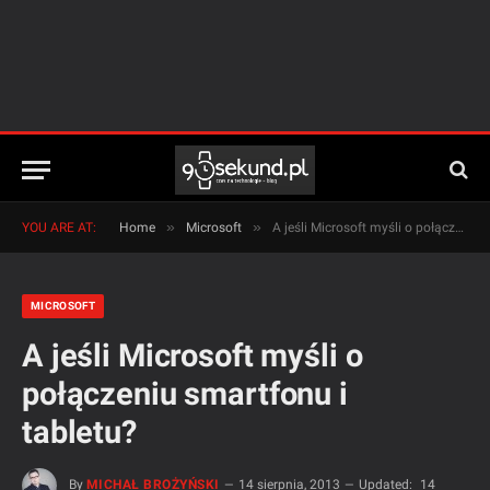
»
»
YOU ARE AT:
Home
Microsoft
A jeśli Microsoft myśli o połączeniu smartfonu i tabletu?
MICROSOFT
A jeśli Microsoft myśli o
połączeniu smartfonu i
tabletu?
By
MICHAŁ BROŻYŃSKI
14 sierpnia, 2013
Updated:
14