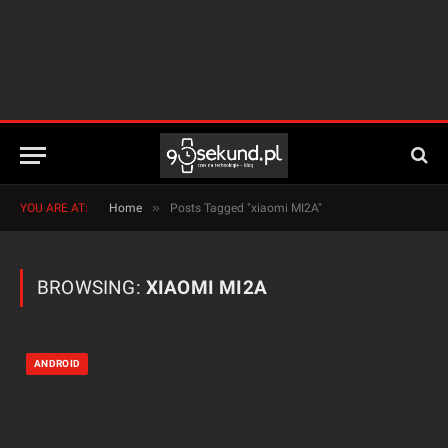
»
YOU ARE AT:
Home
Posts Tagged "xiaomi MI2A"
BROWSING:
XIAOMI MI2A
ANDROID