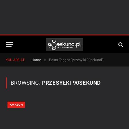
»
YOU ARE AT:
Home
Posts Tagged "przesyłki 90sekund"
BROWSING:
PRZESYŁKI 90SEKUND
AMAZON