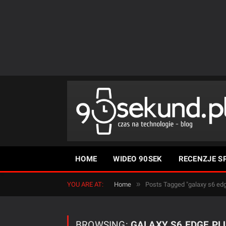
HOME
WIDEO 90SEK
RECENZJE S
»
YOU ARE AT:
Home
Posts Tagged "galaxy s6 edg
BROWSING:
GALAXY S6 EDGE PL