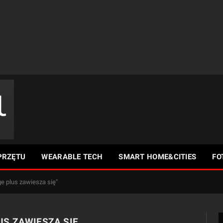
PRZĘTU
WEARABLE TECH
SMART HOME&CITIES
FO
e plus zawiesza się"
US ZAWIESZA SIĘ