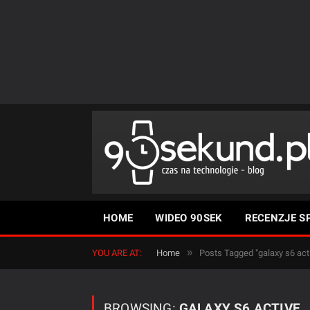
HOME
WIDEO 90SEK
RECENZJE S
»
YOU ARE AT:
Home
Posts Tagged "galaxy s6 act
BROWSING:
GALAXY S6 ACTIVE