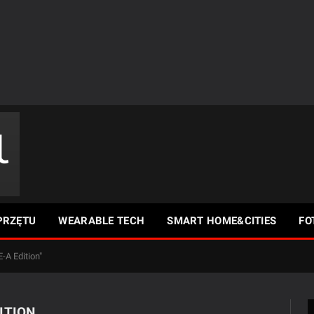
PRZĘTU
WEARABLE TECH
SMART HOME&CITIES
FO
-A Edition"
ITION