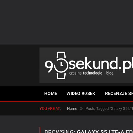
HOME
WIDEO 90SEK
RECENZJE S
»
YOU ARE AT:
Home
Posts Tagged "Galaxy S5 LTE
BROWSING:
GALAXY S5 LTE-A ED