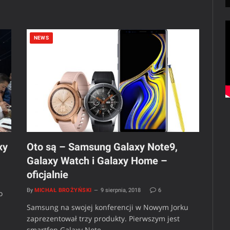
NEWS
xy
Oto są – Samsung Galaxy Note9,
Galaxy Watch i Galaxy Home –
oficjalnie
By
MICHAŁ BROŻYŃSKI
9 sierpnia, 2018
6
o
Samsung na swojej konferencji w Nowym Jorku
zaprezentował trzy produkty. Pierwszym jest
smartfon Galaxy Note…