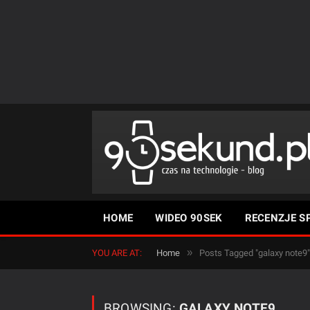
HOME
WIDEO 90SEK
RECENZJE S
»
YOU ARE AT:
Home
Posts Tagged "galaxy note9"
BROWSING:
GALAXY NOTE9