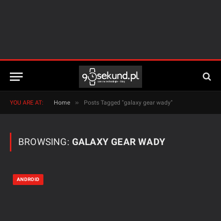
»
YOU ARE AT:
Home
Posts Tagged "galaxy gear wady"
BROWSING:
GALAXY GEAR WADY
ANDROID