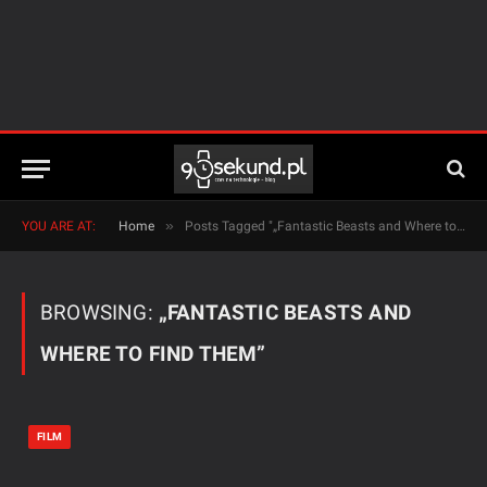
»
YOU ARE AT:
Home
Posts Tagged "„Fantastic Beasts and Where to Find Them”"
BROWSING:
„FANTASTIC BEASTS AND
WHERE TO FIND THEM”
FILM