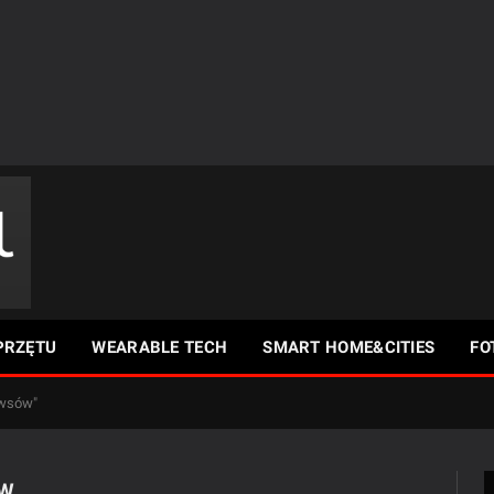
PRZĘTU
WEARABLE TECH
SMART HOME&CITIES
FO
ewsów"
ÓW