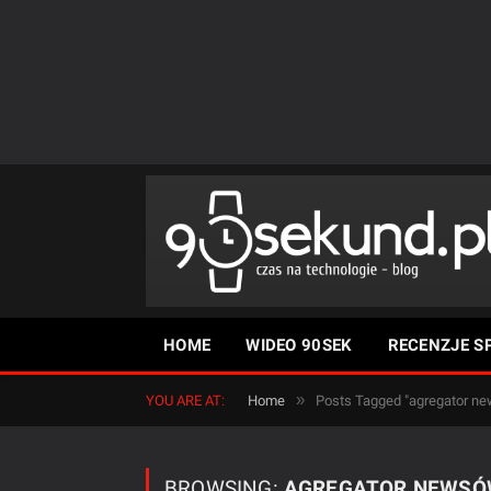
HOME
WIDEO 90SEK
RECENZJE S
»
YOU ARE AT:
Home
Posts Tagged "agregator n
BROWSING:
AGREGATOR NEWS