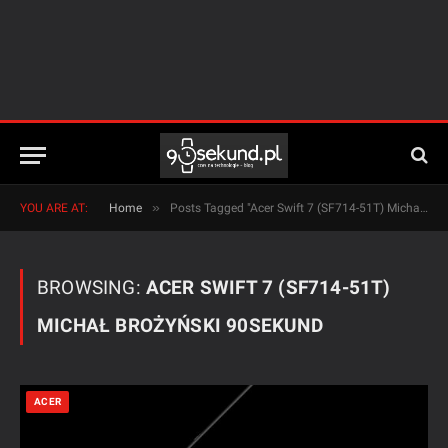
»
YOU ARE AT:
Home
Posts Tagged "Acer Swift 7 (SF714-51T) Michał Brożyński 90sekund"
BROWSING:
ACER SWIFT 7 (SF714-51T)
MICHAŁ BROŻYŃSKI 90SEKUND
ACER