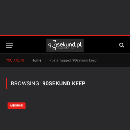
»
YOU ARE AT:
Home
Posts Tagged "90sekund keep"
BROWSING:
90SEKUND KEEP
ANDROID