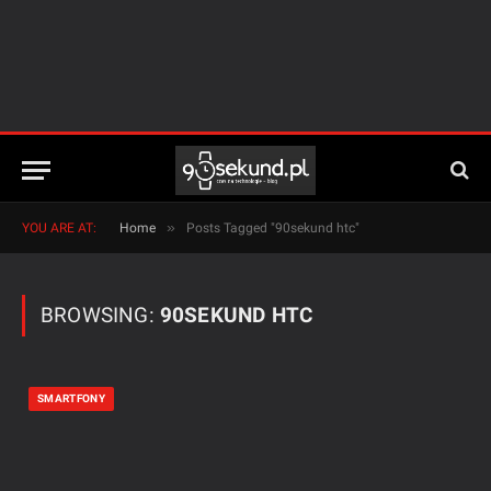
»
YOU ARE AT:
Home
Posts Tagged "90sekund htc"
BROWSING:
90SEKUND HTC
SMARTFONY