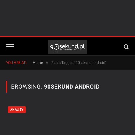
»
YOU ARE AT:
Home
Posts Tagged "90sekund android"
BROWSING:
90SEKUND ANDROID
ANALIZY